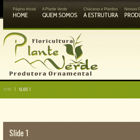
Página Inicial
A Plante Verde
Chácaras e Plantios
Nossas P
HOME
QUEM SOMOS
A ESTRUTURA
PROD
SLIDE 1
HOME
Slide 1