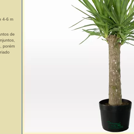
e 4-6 m
antos de
njuntos,
os, porém
riado