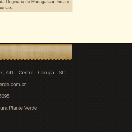
ata Originário de Madagascar, Índia e
originária de Guiné, atinge
uricio,.
x, 441 - Centro - Corupá - SC
erde.com.br
 5095
tura Plante Verde