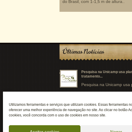
do Brasil, com 1-1,5 m de altura..
Últimas Notícias
Pesquisa na Unicamp usa pla
tratamento...
Pesquisa na Unicamp usa p
Crescimento do Agronegócio d
Ornamentais...
Utilizamos ferramentas e serviços que utilizam cookies. Essas ferramentas 
oferecer uma melhor experiência de navegação no site. Ao clicar no botão Ac
Conforme Alana Gandra em 
cookies, você concorda com o uso de cookies em nosso site.
Aceitar cookies
Negar