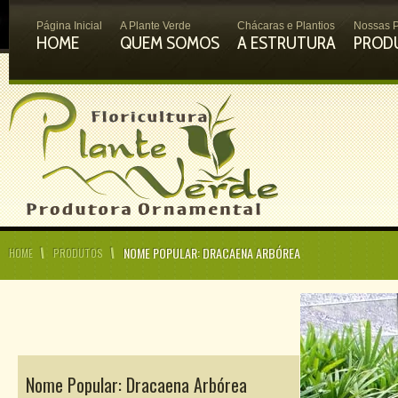
Página Inicial
A Plante Verde
Chácaras e Plantios
Nossas P
HOME
QUEM SOMOS
A ESTRUTURA
PROD
NOME POPULAR: DRACAENA ARBÓREA
HOME
PRODUTOS
Nome Popular: Dracaena Arbórea